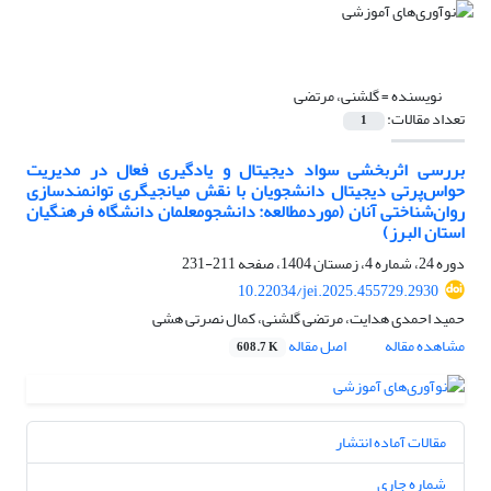
نویسنده =
گلشنی، مرتضی
تعداد مقالات:
1
بررسی اثربخشی سواد دیجیتال و یادگیری فعال در مدیریت
حواس‌پرتی دیجیتال دانشجویان با نقش میانجیگری توانمندسازی
روان‌شناختی آنان (موردمطالعه: دانشجومعلمان دانشگاه فرهنگیان
استان البرز)
دوره 24، شماره 4، زمستان 1404، صفحه
211-231
10.22034/jei.2025.455729.2930
حمید احمدی هدایت، مرتضی گلشنی، کمال نصرتی هشی
مشاهده مقاله
اصل مقاله
608.7 K
مقالات آماده انتشار
شماره جاری