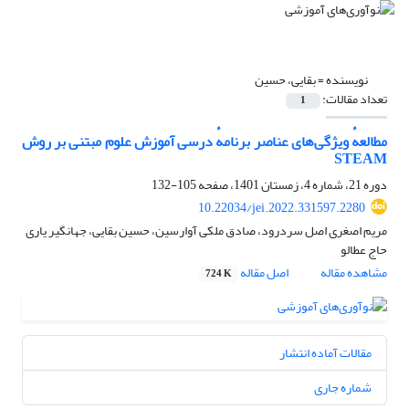
نویسنده =
بقایی، حسین
تعداد مقالات:
1
مطالعهٔ ویژگی‌های ‌عناصر ‌برنامهٔ درسی آموزش علوم مبتنی بر روش
STEAM
دوره 21، شماره 4، زمستان 1401، صفحه
105-132
10.22034/jei.2022.331597.2280
مریم اصغری اصل سردرود، صادق ملکی آوارسین، حسین بقایی، جهانگیر یاری
حاج عطالو
مشاهده مقاله
اصل مقاله
724 K
مقالات آماده انتشار
شماره جاری