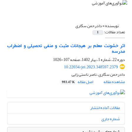
نویسنده =
دادرحمن سگاری
تعداد مقالات:
1
اثر خشونت معلم بر هیجانات مثبت و منفی تحصیلی و اضطراب
مدرسه
دوره 22، شماره 1، بهار 1402، صفحه
107-1026
10.22034/jei.2023.348597.2379
دادرحمن سگاری، ناصر ناستی زایی
مشاهده مقاله
اصل مقاله
993.47 K
مقالات آماده انتشار
شماره جاری
شماره‌های پیشین نشریه