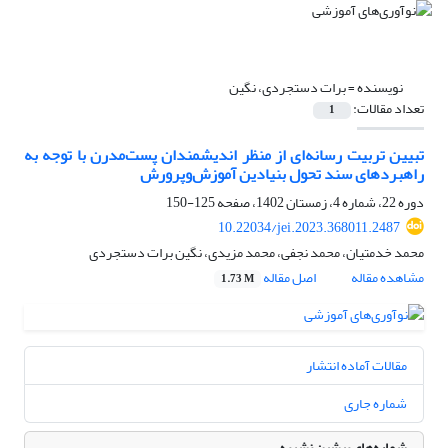
نویسنده =
برات دستجردی، نگین
تعداد مقالات:
1
تبیین تربیت رسانه‌‏ای از منظر اندیشمندان پست‌‏مدرن با توجه به
راهبردهای سند تحول بنیادین آموزش‌‏وپرورش
دوره 22، شماره 4، زمستان 1402، صفحه
125-150
10.22034/jei.2023.368011.2487
محمد خدمتیان، محمد نجفی، محمد مزیدی، نگین برات دستجردی
مشاهده مقاله
اصل مقاله
1.73 M
مقالات آماده انتشار
شماره جاری
شماره‌های پیشین نشریه