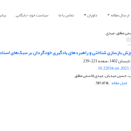
ارسال مقاله
داوران
تماس با ما
سیاست خود-بایگانی
بیان
می مطلق، مهدی
آموزش بازسازی شناختی و راهبردهای یادگیری خودگردان بر سبک‌های اسناد
221-239
10.22034/jei.2023
 حسین مهدیان، مهدی قاسمی مطلق
اصل مقاله
707.47 K