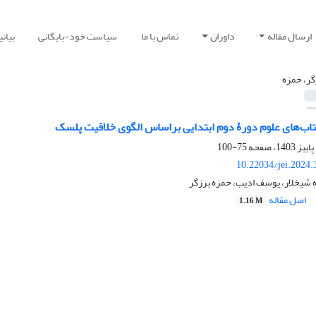
ارسال مقاله
داوران
تماس با ما
سیاست خود-بایگانی
بیان
گر، حمزه
تاب‌های علوم دورۀ دوم ابتدایی براساس الگوی خلاقیت پلسک
75-100
10.22034/jei.2024
 شیخلار، یوسف ادیب، حمزه برزگر
اصل مقاله
1.16 M