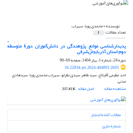
نویسنده =
محمدی پویا، سهراب
تعداد مقالات:
1
پدیدارشناسی موانع پژوهندگی در دانش‌آموزان دورۀ متوسطهٔ
دوم استان آذربایجان‌شرقی
دوره 24، شماره 1، بهار 1404، صفحه
69-90
10.22034/jei.2024.404893.2693
احد عظیمی آقبلاغ، سید طاهر سیدی نظرلو، سهراب محمدی پویا، سیدهادی
مدنی
مشاهده مقاله
اصل مقاله
557.45 K
مقالات آماده انتشار
شماره جاری