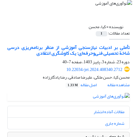
نویسنده =
کیا، محسن
تعداد مقالات:
1
تأملی بر ادبیات نیازسنجی آموزشی از منظر برنامه‌ریزی درسی
شاخة تحصیلی فنی‌وحرفه‌ای: یک کاوشگری انتقادی
دوره 23، شماره 3، پاییز 1403، صفحه
7-40
10.22034/jei.2024.408340.2712
محسن کیا، حسن ملکی، علیرضا صادقی، رضا یادگارزاده
مشاهده مقاله
اصل مقاله
1.33 M
مقالات آماده انتشار
شماره جاری
شماره‌های پیشین نشریه