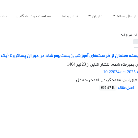
ارسال مقاله
داوران
تماس با ما
سیاست خود-بایگانی
بیان
اد، مرجانه
یسته ‌معلمان از فرصت‌های آموزشی زیست‌بوم شاد در دوران پسا‌کرونا (یک 
ر، پذیرفته شده، انتشار آنلاین از
23 تیر 1404
10.22034/jei.2025
م چرابین، محمد کریمی، احمد زنده دل
اصل مقاله
635.67 K