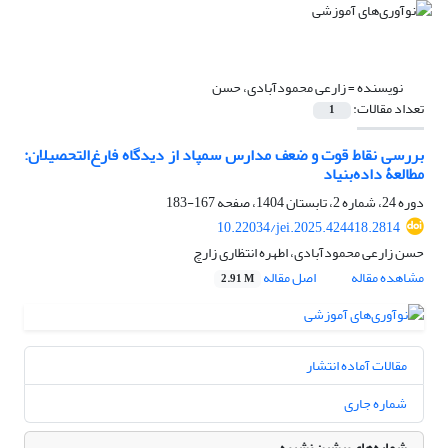
نویسنده =
زارعی محمودآبادی، حسن
تعداد مقالات:
1
بررسی نقاط قوت و ضعف مدارس سمپاد از دیدگاه فارغ‌التحصیلان:
مطالعۀ داده‌بنیاد
دوره 24، شماره 2، تابستان 1404، صفحه
167-183
10.22034/jei.2025.424418.2814
حسن زارعی محمودآبادی، اطهره انتظاری زارچ
مشاهده مقاله
اصل مقاله
2.91 M
مقالات آماده انتشار
شماره جاری
شماره‌های پیشین نشریه