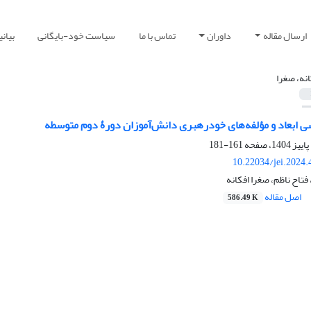
ارسال مقاله
داوران
تماس با ما
سیاست خود-بایگانی
بیان
انه، صغرا
ی ابعاد و مؤلفه‌های خود‌رهبری دانش‌آموزان دورۀ دوم متوسطه
161-181
10.22034/jei.2024
فتاح ناظم، صغرا افکانه
اصل مقاله
586.49 K