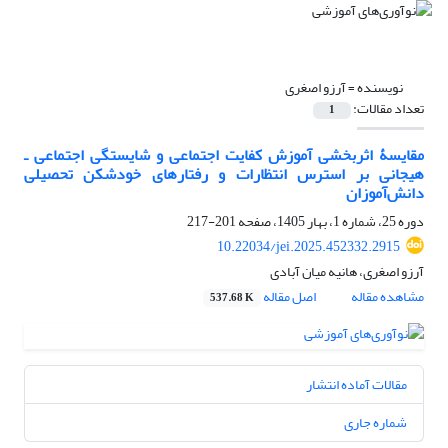
نویسنده =
آرزو اصغری
تعداد مقالات:
1
مقایسۀ اثربخشی آموزش کفایت اجتماعی و شایستگی اجتماعی ـ
هیجانی بر استرس انتظارات و رفتارهای خودشکن تحصیلی
دانش‌آموزان
دوره 25، شماره 1، بهار 1405، صفحه
201-217
10.22034/jei.2025.452332.2915
آرزو اصغری، هانیه میان آبادی
مشاهده مقاله
اصل مقاله
537.68 K
مقالات آماده انتشار
شماره جاری