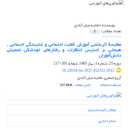
نویسنده =
هانیه میان آبادی
تعداد مقالات:
1
مقایسۀ اثربخشی آموزش کفایت اجتماعی و شایستگی اجتماعی ـ
هیجانی بر استرس انتظارات و رفتارهای خودشکن تحصیلی
دانش‌آموزان
دوره 25، شماره 1، بهار 1405، صفحه
201-217
10.22034/jei.2025.452332.2915
آرزو اصغری، هانیه میان آبادی
مشاهده مقاله
اصل مقاله
537.68 K
مقالات آماده انتشار
شماره جاری