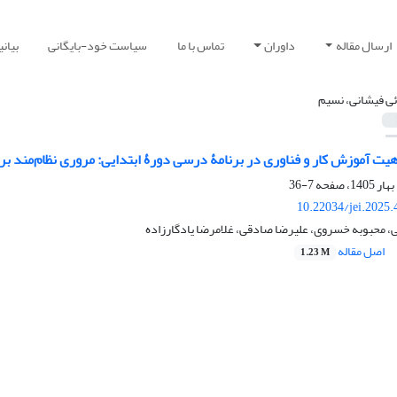
ارسال مقاله
داوران
تماس با ما
سیاست خود-بایگانی
بیان
ائی فیشانی، نسیم
هیت آموزش کار و فناوری در برنامۀ درسی دورۀ ابتدایی: مروری نظام‌مند بر
7-36
10.22034/jei.2025
ی، محبوبه خسروی، علیرضا صادقی، غلامرضا یادگارزاده
اصل مقاله
1.23 M