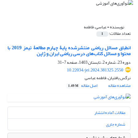
نویسنده =
عباسی، فاطمه
تعداد مقالات:
1
انطباق مسائل ریاضی منتشرشده پایۀ چهارم مطالعۀ تیمز 2019 با
محتوا و مسائل کتاب‌های درسی ریاضی ایران و ژاپن
دوره 23، شماره 2، تابستان 1403، صفحه
7-31
10.22034/jei.2024.381325.2550
نرگس یافتیان، فاطمه عباسی
مشاهده مقاله
اصل مقاله
1.49 M
مقالات آماده انتشار
شماره جاری
شماره‌های پیشین نشریه