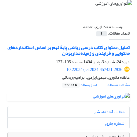
نویسنده =
دلاوری، عاطفه
تعداد مقالات:
1
تحلیل محتوای کتاب درسی ریاضی پایۀ نهم بر اساس استانداردهای
محتوایی و فرایندی و زمینه‌مداربودن
دوره 24، شماره 3، پاییز 1404، صفحه
105-127
10.22034/jei.2024.457431.2936
عاطفه دلاوری، مهدی ایزدی، ابراهیم ریحانی
مشاهده مقاله
اصل مقاله
777.33 K
مقالات آماده انتشار
شماره جاری
شماره‌های پیشین نشریه