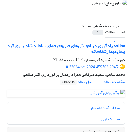
نویسنده =
شاهی، محمد
تعداد مقالات:
1
مطالعهٔ یادگیری در آموزش‌های فنی‌وحرفه‌ای سامانهٔ شاد با رویکرد
پساپدیدارشناسانه
دوره 24، شماره 4، زمستان 1404، صفحه
55-71
10.22034/jei.2024.459703.2945
محمد شاهی، سعید ضرغامی همراه، رمضان برخورداری، اکبر صالحی
مشاهده مقاله
اصل مقاله
610.58 K
مقالات آماده انتشار
شماره جاری
شماره‌های پیشین نشریه