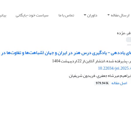
ارسال مقاله
داوران
تماس با ما
سیاست خود-بایگانی
بیان
 فر، مژده
ای یاددهی - یادگیری درس هنر در ایران و جهان (شباهت‌ها و تفاوت‌ها در
ر، پذیرفته شده، انتشار آنلاین از
22 اردیبهشت 1404
10.22034/jei.2025
ابراهیم میرشاه جعفری، فریدون شریفیان
اصل مقاله
979.94 K