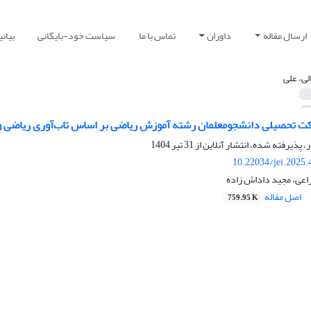
ارسال مقاله
داوران
تماس با ما
سیاست خود-بایگانی
بیان
لی، علی
ت تحصیلی دانشجومعلمان رشته آموزش ریاضی بر اساس تاب‌آوری ریاضی و 
ر، پذیرفته شده، انتشار آنلاین از
31 تیر 1404
10.22034/jei.2025
 راعی، مجید داداش زاده
اصل مقاله
759.95 K