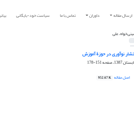
ارسال مقاله
داوران
تماس با ما
سیاست خود-بایگانی
بیان
نی‌خواه، علی
تشار نوآوری در حوزة آموزش
151-178
اصل مقاله
952.67 K