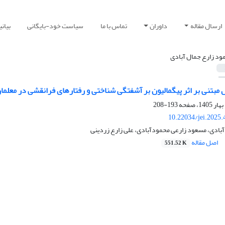
ارسال مقاله
داوران
تماس با ما
سیاست خود-بایگانی
بیان
ود زارع جمال آبادی
بتنی بر اثر پیگمالیون بر آشفتگی شناختی و رفتارهای فرانقشی در معلمان
193-208
10.22034/jei.2025
بادی، مسعود زارعی محمودآبادی، علی زارع زردینی
اصل مقاله
551.52 K