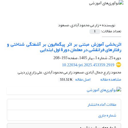
نویسنده =
زارعی محمودآبادی، مسعود
تعداد مقالات:
1
اثربخشی آموزش مبتنی بر اثر پیگمالیون بر آشفتگی شناختی و
رفتارهای فرانقشی در معلمان دورۀ اول ابتدایی
دوره 25، شماره 1، بهار 1405، صفحه
193-208
10.22034/jei.2025.453359.2919
محمود زارع جمال آبادی، مسعود زارعی محمودآبادی، علی زارع زردینی
مشاهده مقاله
اصل مقاله
551.52 K
مقالات آماده انتشار
شماره جاری
شماره‌های پیشین نشریه