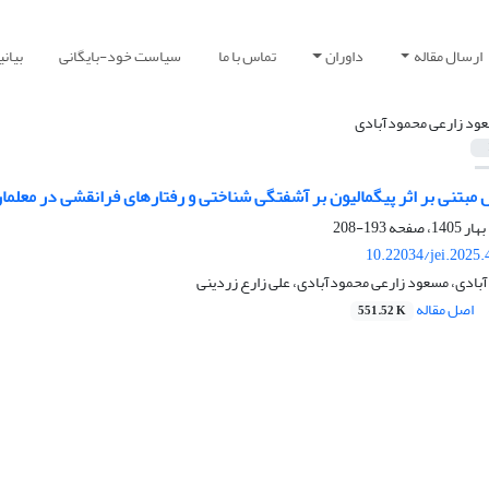
ارسال مقاله
داوران
تماس با ما
سیاست خود-بایگانی
بیان
ود زارعی محمودآبادی
بتنی بر اثر پیگمالیون بر آشفتگی شناختی و رفتارهای فرانقشی در معلمان
193-208
10.22034/jei.2025
بادی، مسعود زارعی محمودآبادی، علی زارع زردینی
اصل مقاله
551.52 K