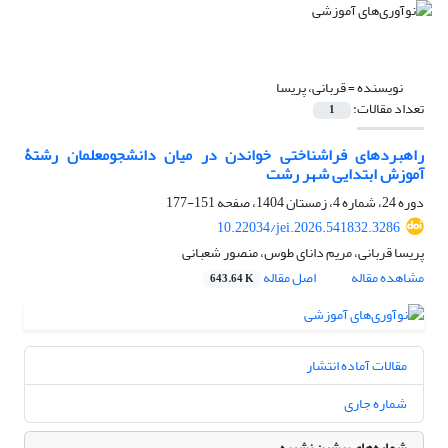
نویسنده =
قربانی، پریسا
تعداد مقالات:
1
راهبردهای فراشناختی خواندن در میان دانشجومعلمان رشتۀ
آموزش ابتدایی شهر رشت
دوره 24، شماره 4، زمستان 1404، صفحه
151-177
10.22034/jei.2026.541832.3286
پریسا قربانی، مریم دانای طوس، منصور شعبانی
مشاهده مقاله
اصل مقاله
643.64 K
مقالات آماده انتشار
شماره جاری
شماره‌های پیشین نشریه