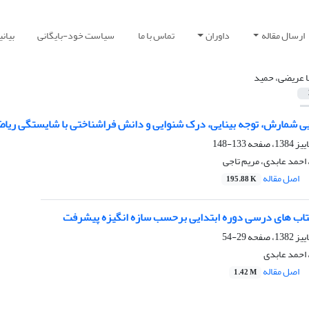
ارسال مقاله
داوران
تماس با ما
سیاست خود-بایگانی
بیان
 عریضی، حمید
نایی شمارش، توجه بینایی، درک شنوایی و دانش فراشناختی با شایستگی ری
133-148
احمد عابدی، مریم تاجی
اصل مقاله
195.88 K
تاب های درسی دوره ابتدایی برحسب سازه انگیزه پیشرفت
29-54
احمد عابدی
اصل مقاله
1.42 M