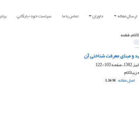
ارسال مقاله
داوران
تماس با ما
سیاست خود-بایگانی
بیان
اکلام، فطمه
د و مبنای معرفت شناختی آن
103-122
 زیباکلام
اصل مقاله
1.36 M