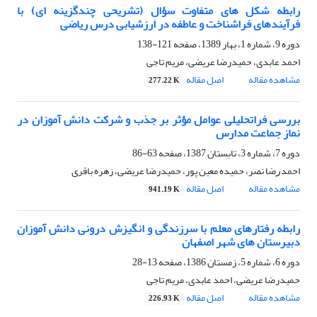
رابطه شکل های متفاوت سؤال (تشریحی چندگزینه ای) با
فرآیندهای فراشناخت و عاطفه در ارزشیابی درس ریاضی
دوره 9، شماره 1، بهار 1389، صفحه
121-138
احمد عابدی، حمیدرضا عریضی، مریم تاجی
مشاهده مقاله
اصل مقاله
277.22 K
بررسی فراتحلیلی عوامل مؤثر بر جذب و شرکت دانش آموزان در
نماز جماعت مدارس
دوره 7، شماره 3، تابستان 1387، صفحه
63-86
ﺍﺣﻤﺪﺭﺿﺎ ﻧﺼﺮ، حمیده معین پور، حمیدرضا عریضی، زهره باقری
مشاهده مقاله
اصل مقاله
941.19 K
رابطه رفتارهای معلم با سرزندگی و انگیزش درونی دانش آموزان
دبیرستان های شهر اصفهان
دوره 6، شماره 5، زمستان 1386، صفحه
13-28
حمیدرضا عریضی، احمد عابدی، مریم تاجی
مشاهده مقاله
اصل مقاله
226.93 K