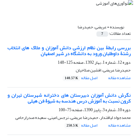
نویسنده =
عریضی، حمیدرضا
تعداد مقالات:
7
بررسی رابطۀ بین نظام ارزشی دانش آموزان و ملاک های انتخاب
رشتۀ داوطلبان ورود به دانشگاه در شهر اصفهان
دوره 12، شماره 1، بهار 1392، صفحه
125-148
حمیدرضا عریضی، افشین صلاحیان
مشاهده مقاله
اصل مقاله
140.57 K
نگرش دانش آموزان دبیرستان های دخترانه شهرستان تیران و
کرون نسبت به آموزش درس هندسه به شیوۀ فن هیلی
دوره 10، شماره 3، پاییز 1390، صفحه
75-100
محمدجواد لیاقتدار، حمیدرضا عریضی، نرجس امینی، سعیده صدرارحامی
مشاهده مقاله
اصل مقاله
250.5 K