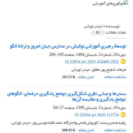
نویسنده =
حیدر تورانی
تعداد مقالات:
11
توسعۀ رهبری آموزشی نوکیش در مدارس جهان امروز و ارائۀ الگو
دوره 24، شماره 2، تابستان 1404، صفحه
185-206
10.22034/jei.2025.454466.2922
فرهاد شفیع پور مطلق، حیدر تورانی
مشاهده مقاله
اصل مقاله
563.57 K
بسترها و مبانی نظری شکل‌گیری جوامع یادگیری حرفه‌ای: الگوهای
جوامع یادگیری و مقایسه آن‌ها
دوره 19، شماره 2، تابستان 1399، صفحه
57-84
10.22034/jei.2020.112724
رقیه متحیرپسند، کوروش فتحی واجارگاه، نعمت‌الله موسی پور، حیدر تورانی
مشاهده مقاله
اصل مقاله
680.01 K