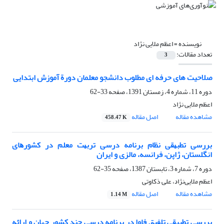
نویسنده =
اعظم ملایی نژاد
تعداد مقالات:
3
صلاحیت های حرفه ای مطلوب دانشجو معلمان دورة آموزش ابتدایی
دوره 11، شماره 4، زمستان 1391، صفحه
33-62
اعظم ملایی نژاد
مشاهده مقاله
اصل مقاله
458.47 K
ﺑﺮرﺳﯽ ﺗﻄﺒﻴﻘﯽ ﻧﻈﺎم ﺑﺮﻧﺎﻣﻪ درﺳﯽ ﺗﺮﺑﻴﺖ ﻣﻌﻠﻢ در ﻛﺸﻮرﻫﺎی
اﻧﮕﻠﺴﺘﺎن، ژاﭘﻦ، ﻓﺮاﻧﺴﻪ، ﻣﺎﻟﺰی و اﻳﺮان
دوره 7، شماره 3، تابستان 1387، صفحه
35-62
ﺍﻋﻈﻢ ﻣﻼﻳﯽﻧﮋﺍﺩ، علی ذکاوتی
مشاهده مقاله
اصل مقاله
1.14 M
بررسی تطبیقی تلفیق فاوا در برنامه درسی چند کشور جهان و ارائه