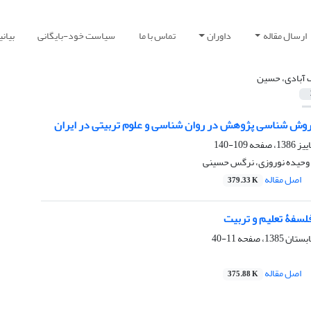
ارسال مقاله
داوران
تماس با ما
سیاست خود-بایگانی
بیان
 آبادی، حسین
وش شناسی پژوهش در روان شناسی و علوم تربیتی در ایران
109-140
وحیده نوروزی، نرگس حسینی
اصل مقاله
379.33 K
لسفۀ تعلیم و تربیت
11-40
اصل مقاله
375.88 K