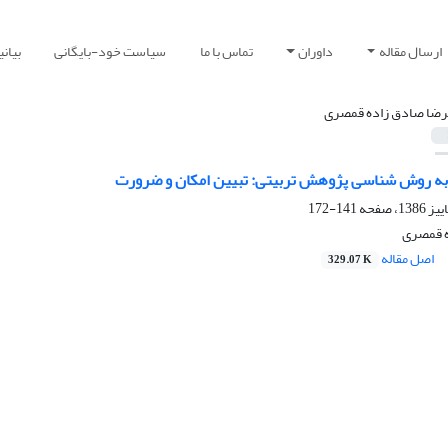
ارسال مقاله
داوران
تماس با ما
سیاست خود-بایگانی
بیان
رضا صادق زاده قمصری
به روش شناسی پژوهش تربیتی: تبیین امکان و ضرورت
141-172
ه قمصری
اصل مقاله
329.07 K