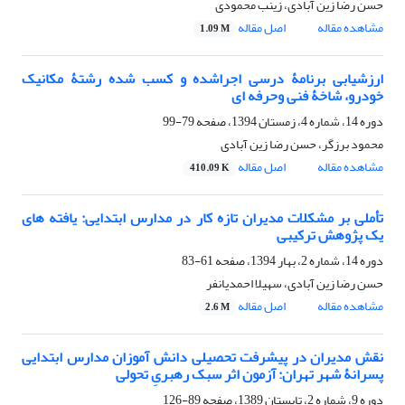
حسن رضا زین آبادی، زینب محمودی
مشاهده مقاله
اصل مقاله
1.09 M
ارزشیابی برنامۀ درسی اجراشده و کسب شده رشتۀ مکانیک
خودرو، شاخۀ فنی وحرفه ای
دوره 14، شماره 4، زمستان 1394، صفحه
79-99
محمود برزگر، حسن رضا زین آبادی
مشاهده مقاله
اصل مقاله
410.09 K
تأملی بر مشکلات مدیران تازه کار در مدارس ابتدایی: یافته های
یک پژوهش ترکیبی
دوره 14، شماره 2، بهار 1394، صفحه
61-83
حسن رضا زین آبادی، سهیلا احمدیانفر
مشاهده مقاله
اصل مقاله
2.6 M
نقش مدیران در پیشرفت تحصیلی دانش آموزان مدارس ابتدایی
پسرانۀ شهر تهران: آزمون اثر سبک رهبریِ تحولی
دوره 9، شماره 2، تابستان 1389، صفحه
89-126