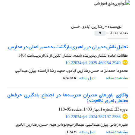
نویسنده =
رضا زین آبادی، حسن
تعداد مقالات:
9
تحلیل نقش مدیران در راهبری بازگشت به مسیر اصلی در مدارس
مقالات آماده انتشار، پذیرفته شده، انتشار آنلاین از
02 اردیبهشت 1404
10.22034/jei.2025.460254.2949
محمود احمد نژاد، حسن رضا زین آبادی، حمید رضا آراسته، بیژن عبدالهی
مشاهده مقاله
اصل مقاله
674.88 K
واکاوی باورهای مدیران مدرسه‌ها در اجتماع یادگیری حرفه‌ای
معلمان (مرور نظام‌مند)
دوره 23، شماره 1، بهار 1403، صفحه
95-118
10.22034/jei.2024.387197.2586
منیره زمانی، بیژن عبداللهی، عبدالرحیم نوه‌ابراهیم، حسن رضا زین آبادی
مشاهده مقاله
اصل مقاله
1.24 M