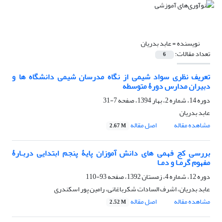
نویسنده =
عابد بدریان
تعداد مقالات:
6
تعریف نظری سواد شیمی از نگاه مدرسان شیمی دانشگاه ها و
دبیران مدارس دورۀ متوسطه
دوره 14، شماره 2، بهار 1394، صفحه
7-31
عابد بدریان
مشاهده مقاله
اصل مقاله
2.67 M
بررسی کج فهمی های دانش آموزان پایۀ پنجم ابتدایی دربـارۀ
مفهوم گرمـا و دمـا
دوره 12، شماره 4، زمستان 1392، صفحه
93-110
عابد بدریان، اشرف السادات شکرباغانی، رامین پور اسکندری
مشاهده مقاله
اصل مقاله
2.52 M