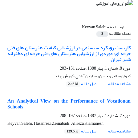
نویسنده =
Keyvan Salehi
تعداد مقالات:
2
کاربست رویکرد سیستمی در ارزشیابی کیفیت هنرستان های فنی
حرفه ای: موردی از ارزشیابی هنرستان های فنی حرفه ای دخترانه
شهر تهران
دوره 8، شماره 1، بهار 1388، صفحه
151-203
کیوان صالحی، حسن رضا زین آبادی، کورش پرند
مشاهده مقاله
اصل مقاله
2.48 M
An Analytical View on the Performance of Vocationan
Schools
دوره 7، شماره 1، بهار 1387، صفحه
197-208
Keyvan Salehi، Hasanreza Zeinabadi، Alireza Kiamanesh
مشاهده مقاله
اصل مقاله
129.5 K