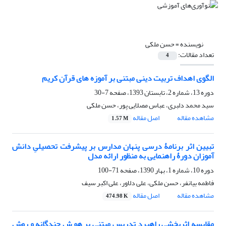
نویسنده =
حسن ملکی
تعداد مقالات:
4
الگوی اهداف تربیت دینی مبتنی بر آموزه های قرآن کریم
دوره 13، شماره 2، تابستان 1393، صفحه
7-30
سید محمد دلبری، عباس مصلایی پور، حسن ملکی
مشاهده مقاله
اصل مقاله
1.57 M
تبیین اثر برنامۀ درسی پنهان مدارس بر پیشرفت تحصیلیِ دانش
آموزان دورۀ راهنمایی به منظور ارائه مدل
دوره 10، شماره 1، بهار 1390، صفحه
71-100
فاطمه بیانفر، حسن ملکی، علی دلاور، علی اکبر سیف
مشاهده مقاله
اصل مقاله
474.98 K
مقایسه اثربخشی راهبرد تدریسِ مبتنی بر هو ش چندگانه و روش