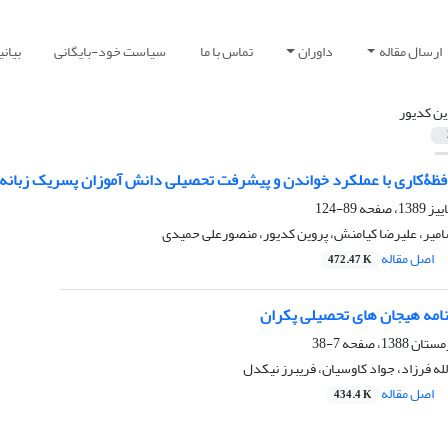
ارسال مقاله
داوران
تماس با ما
سیاست خود-بایگانی
بیان
ین کدیور
فظۀکاری با عملکرد خواندن و پیشرفت تحصیلی دانش آموزان پسریک زبانه و
89-124
امیر، علیرضا کیامنش، پروین کدیور، منصورعلی حمیدی
اصل مقاله
472.47 K
امه هیجان های تحصیلی پکران
7-38
لله فرزاد، جواد کاوسیان، فریبرز نیکدل
اصل مقاله
434.4 K