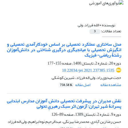
نویسنده =
الله فرزاد، ولی
تعداد مقالات:
3
مدل ساختاری عملکرد تحصیلی بر اساس خودکارآمدی تحصیلی و
انگیزش تحصیلی با میانجیگری درگیری شناختی در دانش‌آموزان
رشتۀ ریاضی- فیزیک
دوره 20، شماره 2، تابستان 1400، صفحه
155-177
10.22034/jei.2021.237385.1535
حجت مهدوی راد، ولی اله فرزاد، شیرین کوشکی
مشاهده مقاله
اصل مقاله
750.58 K
نقش مدیران در پیشرفت تحصیلی دانش آموزان مدارس ابتدایی
پسرانۀ شهر تهران: آزمون اثر سبک رهبریِ تحولی
دوره 9، شماره 2، تابستان 1389، صفحه
89-126
حسن رضا زین آبادی، محمدرضا بهرنگی، عبدالرحیم نوه ابراهیم، ولی اله فرزاد