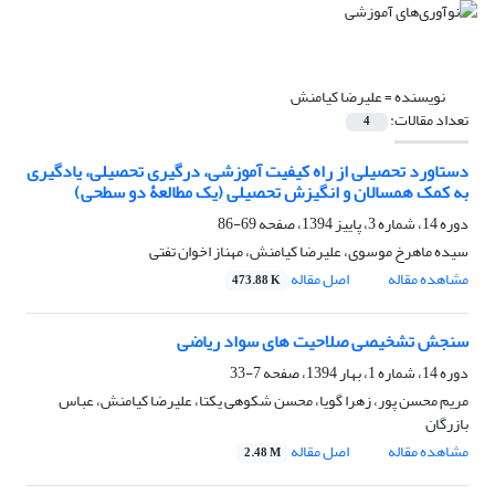
نویسنده =
علیرضا کیامنش
تعداد مقالات:
4
دستاورد تحصیلی از راه کیفیت آموزشی، درگیری تحصیلی، یادگیری
به کمک همسالان و انگیزش تحصیلی (یک مطالعۀ دو سطحی)
دوره 14، شماره 3، پاییز 1394، صفحه
69-86
سیده ماهرخ موسوی، علیرضا کیامنش، مهناز اخوان تفتی
مشاهده مقاله
اصل مقاله
473.88 K
سنجش تشخیصی صلاحیت های سواد ریاضی
دوره 14، شماره 1، بهار 1394، صفحه
7-33
مریم محسن پور، زهرا گویا، محسن شکوهی یکتا، علیرضا کیامنش، عباس
بازرگان
مشاهده مقاله
اصل مقاله
2.48 M