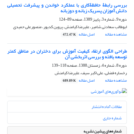
بررسی رابطۀ حافظۀکاری با عملکرد خواندن و پیشرفت تحصیلی
دانش آموزان پسریک زبانه و دوزبانه
دوره 9، شماره 3، پاییز 1389، صفحه
89-124
ابوطالب سعادتی شامیر، علیرضا کیامنش، پروین کدیور، منصورعلی حمیدی
مشاهده مقاله
اصل مقاله
472.47 K
طراحی الگوی ارتقاء کیفیت آموزش برای دختران در مناطق کمتر
توسعه یافته و بررسی اثربخشی آن
دوره 8، شماره 4، زمستان 1388، صفحه
118-139
رخساره فضلی، علی اکبر سیف، علیرضا کیامنش
مشاهده مقاله
اصل مقاله
689.89 K
مقالات آماده انتشار
شماره جاری
شماره‌های پیشین نشریه