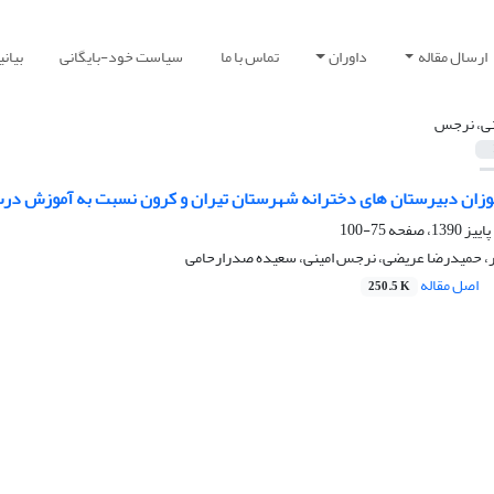
ارسال مقاله
داوران
تماس با ما
سیاست خود-بایگانی
بیان
نی، نرجس
زان دبیرستان های دخترانه شهرستان تیران و کرون نسبت به آموزش در
75-100
ر، حمیدرضا عریضی، نرجس امینی، سعیده صدرارحامی
اصل مقاله
250.5 K