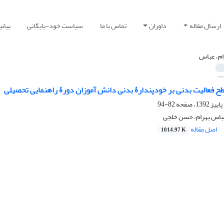
ارسال مقاله
داوران
تماس با ما
سیاست خود-بایگانی
بیان
ام، عباس
ح فعالیت بدنی بر خودپندارۀ بدنی دانش آموزان دورۀ راهنمایی تحصیلی
82-94
عباس بهرام، حسن خلجی
اصل مقاله
1014.97 K