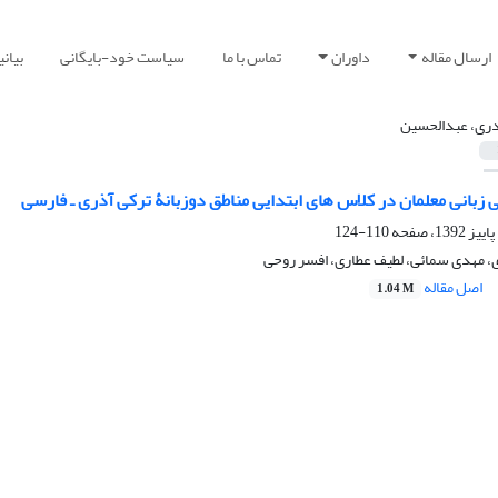
ارسال مقاله
داوران
تماس با ما
سیاست خود-بایگانی
بیان
ری، عبدالحسین
 زبانی معلمان در کلاس های ابتدایی مناطق دوزبانۀ ترکی آذری ـ فارسی
110-124
 مهدی سمائی، لطیف عطاری، افسر روحی
اصل مقاله
1.04 M