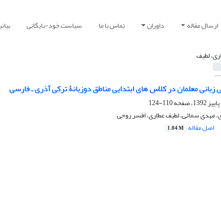
ارسال مقاله
داوران
تماس با ما
سیاست خود-بایگانی
بیان
ری، لطیف
 زبانی معلمان در کلاس های ابتدایی مناطق دوزبانۀ ترکی آذری ـ فارسی
110-124
 مهدی سمائی، لطیف عطاری، افسر روحی
اصل مقاله
1.04 M