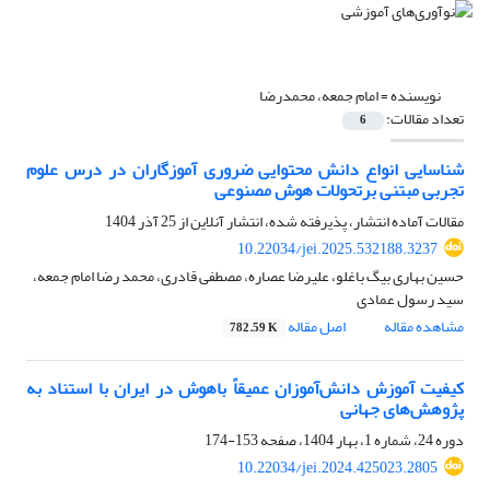
نویسنده =
امام جمعه، محمدرضا
تعداد مقالات:
6
شناسایی انواع دانش محتوایی ضروری آموزگاران در درس علوم
تجربی مبتنی برتحولات هوش مصنوعی
مقالات آماده انتشار، پذیرفته شده، انتشار آنلاین از
25 آذر 1404
10.22034/jei.2025.532188.3237
حسین بهاری بیگ باغلو، علیرضا عصاره، مصطفی قادری، محمد رضا امام جمعه،
سید رسول عمادی
مشاهده مقاله
اصل مقاله
782.59 K
کیفیت آموزش ‌دانش‌آموزان عمیقاً باهوش در ایران با استناد به
پژوهش‌های جهانی
دوره 24، شماره 1، بهار 1404، صفحه
153-174
10.22034/jei.2024.425023.2805