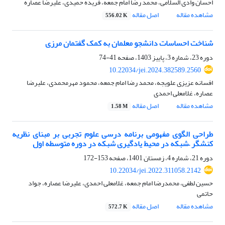
احسان وادی السلامی، محمد رضا امام جمعه، فریده حمیدی، علیرضا عصاره
مشاهده مقاله
اصل مقاله
556.02 K
شناخت احساسات دانشجو معلمان به کمک گفتمان مرزی
دوره 23، شماره 3، پاییز 1403، صفحه
41-74
10.22034/jei.2024.382589.2560
افسانه عزیزی علویجه، محمد رضا امام جمعه، محمود مهرمحمدی، علیرضا
عصاره، غلامعلی احمدی
مشاهده مقاله
اصل مقاله
1.58 M
طراحی الگوی مفهومی برنامه‌ درسی علوم تجربی بر مبنای نظریه
کنشگر –شبکه در محیط یادگیری شبکه در دوره متوسطه اول
دوره 21، شماره 4، زمستان 1401، صفحه
153-172
10.22034/jei.2022.311058.2142
حسین لطفی، محمدرضا امام جمعه، غلامعلی احمدی، علیرضا عصاره، جواد
حاتمی
مشاهده مقاله
اصل مقاله
572.7 K