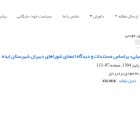
ارسال مقاله
داوران
تماس با ما
سیاست خود-بایگانی
بیان
ی، موسی
یلی» براساس مستندات و دیدگاه اعضای شوراهای دبیران شهرستان ایذه
87-112
 محمودی بردزردی
اصل مقاله
456.98 K