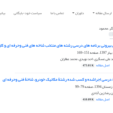
ارسال مقاله
داوران
تماس با ما
سیاست خود-بایگانی
بیان
گر، محمود
ی بیرونی برنامه های درسی رشته های منتخب شاخه های فنی وحرفه ای و کا
151-169
د علی عسگری، احد نویدی، محمد عطاران
اصل مقاله
473.01 K
ۀ درسی اجراشده و کسب شده رشتۀ مکانیک خودرو، شاخۀ فنی وحرفه ای
79-99
 رضا زین آبادی
اصل مقاله
410.09 K