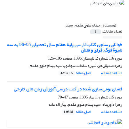
نویسنده =
بهنام علوی مقدم، سید
تعداد مقالات:
2
خوانایی سنجی کتاب فارسی پایة هفتم سال تحصیلی 95-96 به سه
شیوة فوگ، فرای و فلش
دوره 16، شماره 2، تابستان 1396، صفحه
105-126
زهره صدیقی فر، شهره سادات سجادی، سید بهنام علوی مقدم
مشاهده مقاله
اصل مقاله
425.51 K
فضای بومی سازی شده در کتب درسی آموزش زبان های خارجی
دوره 15، شماره 1، بهار 1395، صفحه
47-70
زهرا داورپناه، سید بهنام علوی مقدم، بهار اله دانه
مشاهده مقاله
اصل مقاله
1.05 M