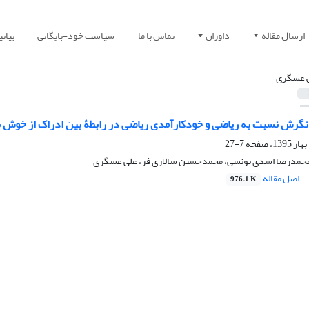
ارسال مقاله
داوران
تماس با ما
سیاست خود-بایگانی
بیان
 عسگری
گرش نسبت به ریاضی و خودکارآمدی ریاضی در رابطۀ بین ادراک از خوش ب
7-27
محمدرضا اسدی یونسی، محمدحسین سالاری فر، علی عسگری
اصل مقاله
976.1 K