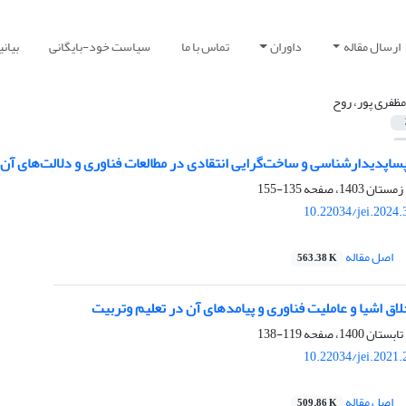
ارسال مقاله
داوران
تماس با ما
سیاست خود-بایگانی
بیان
 مظفری پور، روح
اپدیدارشناسی و ساخت‌گرایی انتقادی در مطالعات فناوری و دلالت‌های آن 
135-155
10.22034/jei.2024
اصل مقاله
563.38 K
اق اشیا و عاملیت فناوری و پیامدهای آن در تعلیم‌ وتربیت
119-138
10.22034/jei.2021
اصل مقاله
509.86 K