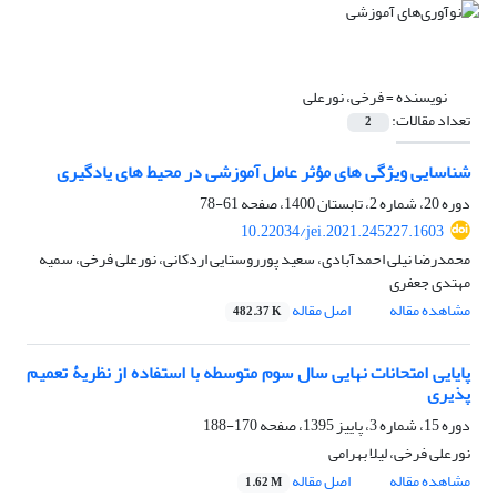
نویسنده =
فرخی، نورعلی
تعداد مقالات:
2
شناسایی ویژگی های مؤثر عامل آموزشی در محیط های یادگیری
دوره 20، شماره 2، تابستان 1400، صفحه
61-78
10.22034/jei.2021.245227.1603
محمدرضا نیلی احمدآبادی، سعید پورروستایی اردکانی، نورعلی فرخی، سمیه
مهتدی جعفری
مشاهده مقاله
اصل مقاله
482.37 K
پایایی امتحانات نهایی سال سوم متوسطه با استفاده از نظریۀ تعمیم
پذیری
دوره 15، شماره 3، پاییز 1395، صفحه
170-188
نورعلی فرخی، لیلا بهرامی
مشاهده مقاله
اصل مقاله
1.62 M