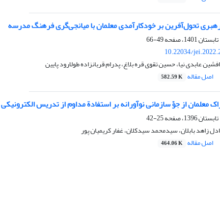
 رهبری تحول‌آفرین بر خودکارآمدی معلمان با میانجی‌گری فرهنگ مدرسه
49-66
10.22034/jei.2022
افشین عابدی نیا، حسین تقوی قره بلاغ، پدرام قربانزاده طولارود پایین
اصل مقاله
582.59 K
اک معلمان از جوّ سازمانی نوآورانه بر استفادة مداوم از تدریس الکترونیکی 
25-42
ادل زاهد بابلان، سیدمحمد سیدکلان، غفار کریمیان پور
اصل مقاله
464.06 K