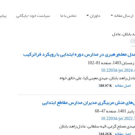
ارسال مقاله
داوران
تماس با ما
سیاست خود-بایگانی
بیان
د بابلان، عادل
مدل معلم‌رهبری در مدارس دوره ابتدایی با رویکرد فراترکیب
81-102
10.22034/jei.2024
ادل زاهد بابلان، مهدی معینی کیا، علی خالق خواه
اصل مقاله
580.97 K
های منش مربیگری مدیران مدارس مقاطع ابتدایی
47-68
10.22034/jei.2022
هدی مصلح گرمی، الهه سلطانی، عادل زاهد بابلان
اصل مقاله
544.26 K